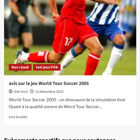
Non classé
test jeux FIFA
avis sur le jeu World Tour Soccer 2005
stat-foot
12 décembre 2015
World Tour Soccer 2005 : un dinosaure de la simulation foot
Quant à la qualité sonore de Word Tour Soccer...
En
Lire la suite
savoir
plus
sur
avis