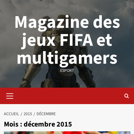
Aller
au
Magazine des
contenu
jeux FIFA et
multigamers
ESPORT
Menu
principal
ACCUEIL
2015
DÉCEMBRE
Mois :
décembre 2015