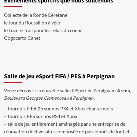
Evènements sportifs que nous soutenons
sur
le
Collecte de
la Ronde Cérétane
jeu
le tour du Roussillon à vélo
World
Tour
le Lozère Trail
pour les relais du coeur
Soccer
Gogocarto
Canet
2005
Salle de jeu eSport FIFA / PES à Perpignan
Venez découvrir la nouvelle salle d’eSport de Perpignan :
Arena
,
Boulevard Georges Clemenceau à Perpignan .
– tournois FIFA 25 sur nos PS4 et Xbox chaque mois
– tournois PES sur nos PS4 et Xbox
– salle de jeu entièrement aménagée par une
entreprise de
rénovation de Rivesaltes
composée de passionnés de foot et