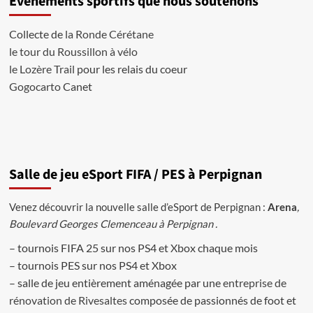
Evènements sportifs que nous soutenons
Giroud
crédits
Collecte de
la Ronde Cérétane
Fifa
le tour du Roussillon à vélo
19
le Lozère Trail
pour les relais du coeur
Gogocarto
Canet
Salle de jeu eSport FIFA / PES à Perpignan
Venez découvrir la nouvelle salle d’eSport de Perpignan :
Arena
,
Boulevard Georges Clemenceau à Perpignan .
– tournois FIFA 25 sur nos PS4 et Xbox chaque mois
– tournois PES sur nos PS4 et Xbox
– salle de jeu entièrement aménagée par une
entreprise de
rénovation de Rivesaltes
composée de passionnés de foot et