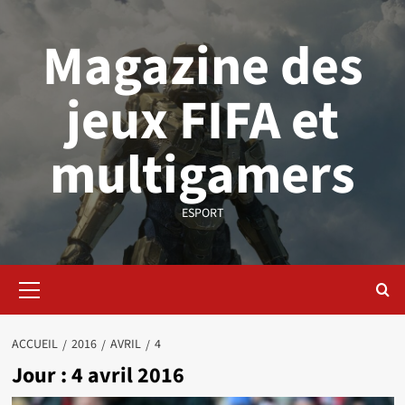
Aller
au
Magazine des
contenu
jeux FIFA et
multigamers
ESPORT
Menu
principal
ACCUEIL
2016
AVRIL
4
Jour :
4 avril 2016