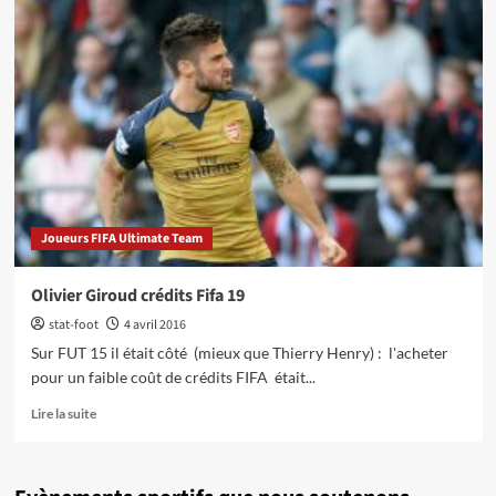
Joueurs FIFA Ultimate Team
Olivier Giroud crédits Fifa 19
stat-foot
4 avril 2016
Sur FUT 15 il était côté (mieux que Thierry Henry) : l'acheter
pour un faible coût de crédits FIFA était...
En
Lire la suite
savoir
plus
sur
Olivier