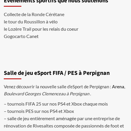
Evènements sportifs que nous soutenons
de
Milan
Collecte de
la Ronde Cérétane
dans
le tour du Roussillon à vélo
Fifa
Ultimate
le Lozère Trail
pour les relais du coeur
Team
Gogocarto
Canet
Salle de jeu eSport FIFA / PES à Perpignan
Venez découvrir la nouvelle salle d’eSport de Perpignan :
Arena
,
Boulevard Georges Clemenceau à Perpignan .
– tournois FIFA 25 sur nos PS4 et Xbox chaque mois
– tournois PES sur nos PS4 et Xbox
– salle de jeu entièrement aménagée par une
entreprise de
rénovation de Rivesaltes
composée de passionnés de foot et