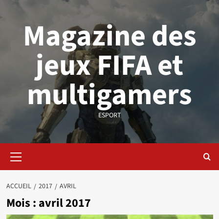
Aller
au
Magazine des
contenu
jeux FIFA et
multigamers
ESPORT
Menu
principal
ACCUEIL
2017
AVRIL
Mois :
avril 2017