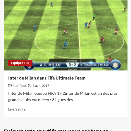
Equipes FUT
Inter de Milan dans Fifa Ultimate Team
stat-foot
6 avril 2017
Inter de Milan équipe FIFA 17 L'inter de Milan est un des plus
grands clubs européen : 3 ligues des...
En
Lire la suite
savoir
plus
sur
Inter