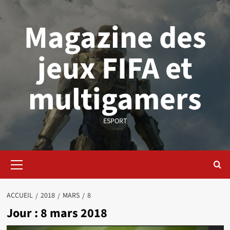
Aller
au
Magazine des
contenu
jeux FIFA et
multigamers
ESPORT
Menu
principal
ACCUEIL
2018
MARS
8
Jour :
8 mars 2018