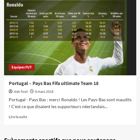
Equipes FUT
Portugal – Pays Bas Fifa ultimate Team 18
stat-foot
8 mars 2018
Portugal - Pays Bas : merci Ronaldo ! Les Pays-Bas sont maudits
! C’est ce que disaient les supporteurs néerlandais...
En
Lire la suite
savoir
plus
sur
Portugal