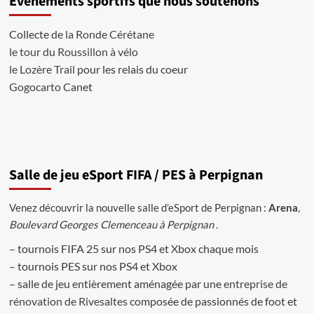
Evènements sportifs que nous soutenons
–
Pays
Collecte de
la Ronde Cérétane
Bas
le tour du Roussillon à vélo
Fifa
ultimate
le Lozère Trail
pour les relais du coeur
Team
Gogocarto
Canet
18
Salle de jeu eSport FIFA / PES à Perpignan
Venez découvrir la nouvelle salle d’eSport de Perpignan :
Arena
,
Boulevard Georges Clemenceau à Perpignan .
– tournois FIFA 25 sur nos PS4 et Xbox chaque mois
– tournois PES sur nos PS4 et Xbox
– salle de jeu entièrement aménagée par une
entreprise de
rénovation de Rivesaltes
composée de passionnés de foot et