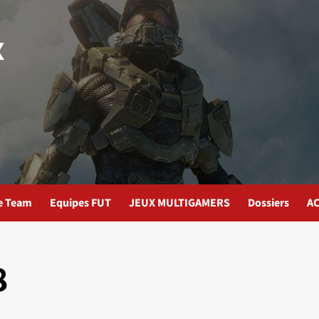
x
te Team
Equipes FUT
JEUX MULTIGAMERS
Dossiers
AC
8