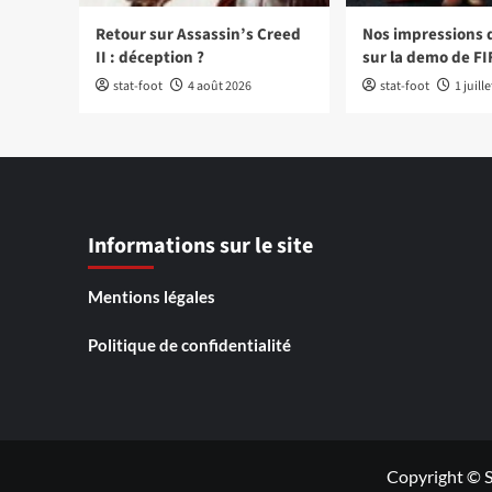
Retour sur Assassin’s Creed
Nos impressions 
II : déception ?
sur la demo de FI
stat-foot
4 août 2026
stat-foot
1 juill
Informations sur le site
Mentions légales
Politique de confidentialité
Copyright © S