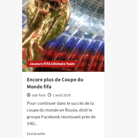
Joueurs FIFA Ultimate Team
Encore plus de Coupe du
Monde fifa
stat-foot
1 août 2018
Pour continuer dans le succès de la
coupe du monde en Russie, dixit le
groupe Facebook réunissant près de
540...
En
Lire la suite