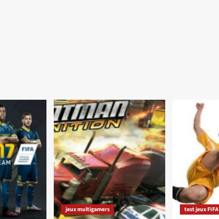
jeux multigamers
test jeux FIFA