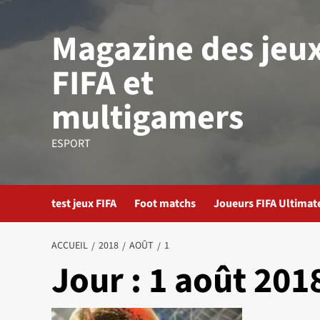
Aller
au
Magazine des jeu
contenu
FIFA et
multigamers
ESPORT
test jeux FIFA
Foot matchs
Joueurs FIFA Ultima
ACCUEIL
2018
AOÛT
1
Jour :
1 août 201