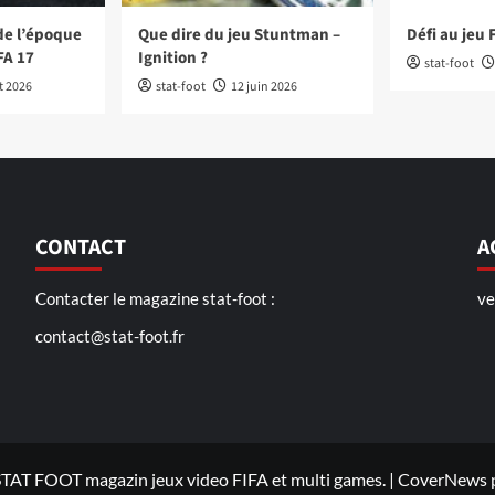
de l’époque
Que dire du jeu Stuntman –
Défi au jeu 
FA 17
Ignition ?
stat-foot
et 2026
stat-foot
12 juin 2026
CONTACT
A
Contacter le magazine stat-foot :
ve
contact@stat-foot.fr
TAT FOOT magazin jeux video FIFA et multi games.
|
CoverNews