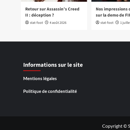
Retour sur Assassin’s Creed
Nos impressions 
II : déception ?
sur la demo de FI
stat-foot
4 août 2026
stat-foot
1 juill
Informations sur le site
Mentions légales
Politique de confidentialité
Copyright © S