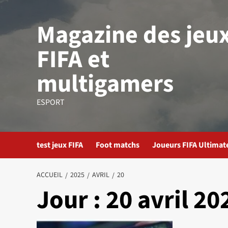
Aller
au
Magazine des jeu
contenu
FIFA et
multigamers
ESPORT
test jeux FIFA
Foot matchs
Joueurs FIFA Ultima
ACCUEIL
2025
AVRIL
20
Jour :
20 avril 20