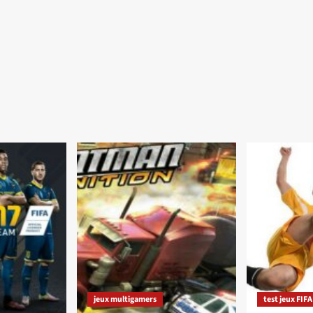
jeux multigamers
test jeux FIFA