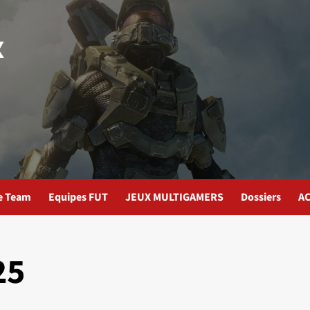
x
te Team
Equipes FUT
JEUX MULTIGAMERS
Dossiers
AC
25