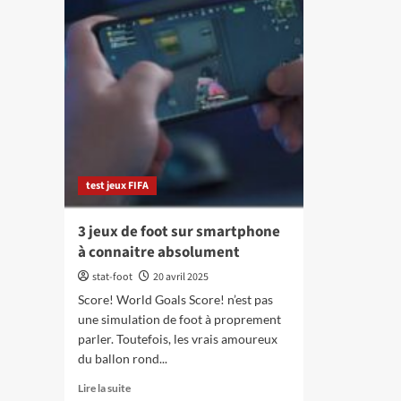
test jeux FIFA
3 jeux de foot sur smartphone
à connaitre absolument
stat-foot
20 avril 2025
Score! World Goals Score! n’est pas
une simulation de foot à proprement
parler. Toutefois, les vrais amoureux
du ballon rond...
En
Lire la suite