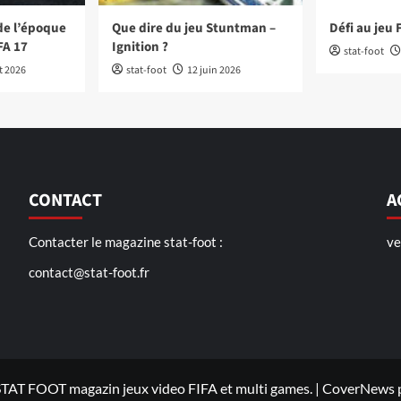
de l’époque
Que dire du jeu Stuntman –
Défi au jeu 
FA 17
Ignition ?
stat-foot
et 2026
stat-foot
12 juin 2026
CONTACT
A
Contacter le magazine stat-foot :
ve
contact@stat-foot.fr
TAT FOOT magazin jeux video FIFA et multi games.
|
CoverNews