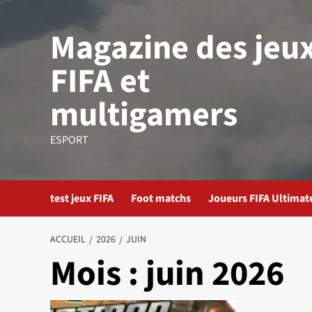
Aller
au
Magazine des jeu
contenu
FIFA et
multigamers
ESPORT
test jeux FIFA
Foot matchs
Joueurs FIFA Ultima
ACCUEIL
2026
JUIN
Mois :
juin 2026