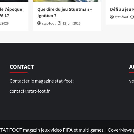
de l’époque
Que dire du jeu Stuntman –
Défi au jeu 
FA 17
Ignition ?
stat-foot
et 2026
stat-foot
12 juin 2026
CONTACT
A
Contacter le magazine stat-foot :
ve
contact@stat-foot.fr
TAT FOOT magazin jeux video FIFA et multi games.
|
CoverNews