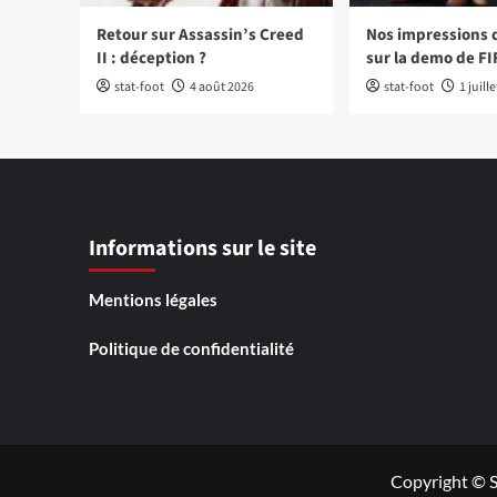
Retour sur Assassin’s Creed
Nos impressions 
II : déception ?
sur la demo de FI
stat-foot
4 août 2026
stat-foot
1 juill
Informations sur le site
Mentions légales
Politique de confidentialité
Copyright © S