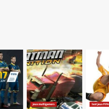
jeux multigamers
test jeux FIFA