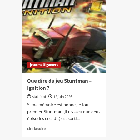
jeux multigamers
Que dire du jeu Stuntman –
Ignition ?
stat-foot
12 juin 2026
Si ma mémoire est bonne, le tout
premier Stuntman (il n’y a eu que deux
épisodes ceci dit) est sorti...
En
Lire la suite
savoir
plus