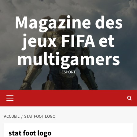
Aller
au
Magazine des
contenu
jeux FIFA et
multigamers
ESPORT
Menu
principal
ACCUEIL
STAT FOOT LOGO
stat foot logo