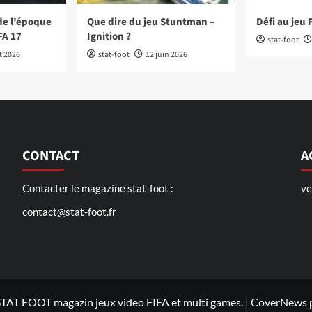
de l’époque
Que dire du jeu Stuntman –
Défi au jeu 
FA 17
Ignition ?
stat-foot
et 2026
stat-foot
12 juin 2026
CONTACT
A
Contacter le magazine stat-foot :
ve
contact@stat-foot.fr
TAT FOOT magazin jeux video FIFA et multi games.
|
CoverNews