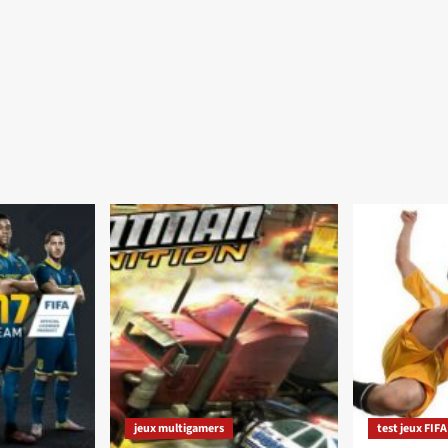
jeux multigamers
test jeux FIFA