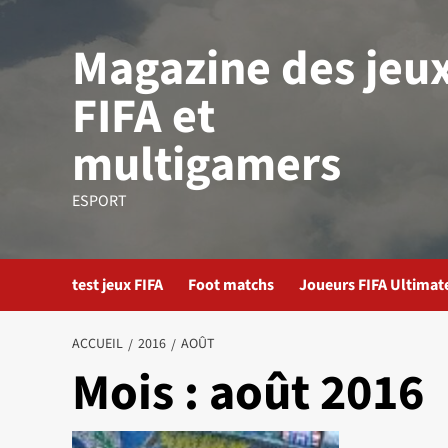
Aller
au
Magazine des jeu
contenu
FIFA et
multigamers
ESPORT
test jeux FIFA
Foot matchs
Joueurs FIFA Ultima
ACCUEIL
2016
AOÛT
Mois :
août 2016