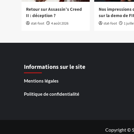
Retour sur Assassin’s Creed
Nos impressions 
II : déception ?
sur la demo de FI
stat-foot
4 août 2026
stat-foot
1 juill
Informations sur le site
Mentions légales
Politique de confidentialité
Copyright © S