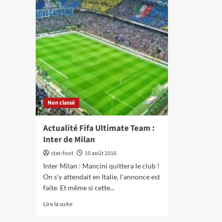
Non classé
Actualité Fifa Ultimate Team :
Inter de Milan
stat-foot
10 août 2016
Inter Milan : Mancini quittera le club !
On s'y attendait en Italie, l'annonce est
faite. Et même si cette...
En
Lire la suite
savoir
plus