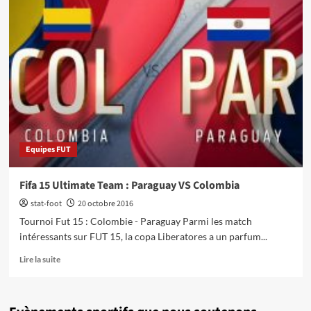
Equipes FUT
Fifa 15 Ultimate Team : Paraguay VS Colombia
stat-foot
20 octobre 2016
Tournoi Fut 15 : Colombie - Paraguay Parmi les match
intéressants sur FUT 15, la copa Liberatores a un parfum...
En
Lire la suite
savoir
plus
sur
Fifa