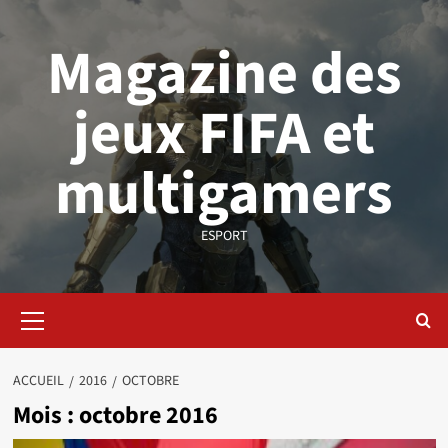
Aller
au
Magazine des
contenu
jeux FIFA et
multigamers
ESPORT
Menu
principal
ACCUEIL
2016
OCTOBRE
Mois :
octobre 2016