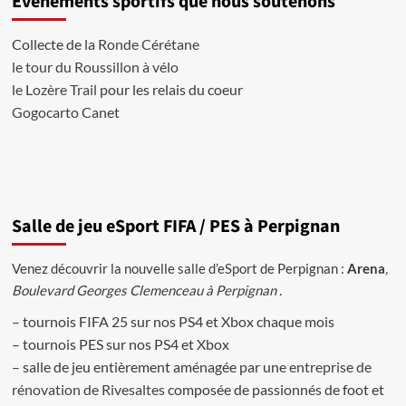
Evènements sportifs que nous soutenons
15
Ultimate
Collecte de
la Ronde Cérétane
Team
le tour du Roussillon à vélo
:
Paraguay
le Lozère Trail
pour les relais du coeur
VS
Gogocarto
Canet
Colombia
Salle de jeu eSport FIFA / PES à Perpignan
Venez découvrir la nouvelle salle d’eSport de Perpignan :
Arena
,
Boulevard Georges Clemenceau à Perpignan .
– tournois FIFA 25 sur nos PS4 et Xbox chaque mois
– tournois PES sur nos PS4 et Xbox
– salle de jeu entièrement aménagée par une
entreprise de
rénovation de Rivesaltes
composée de passionnés de foot et