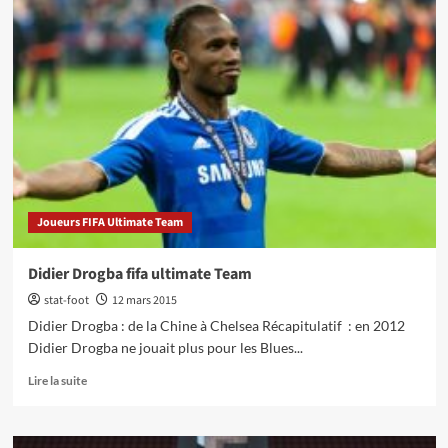
test
du
jeu
FIFA
07
sur
Xbox
Joueurs FIFA Ultimate Team
Didier Drogba fifa ultimate Team
stat-foot
12 mars 2015
Didier Drogba : de la Chine à Chelsea Récapitulatif : en 2012
Didier Drogba ne jouait plus pour les Blues...
En
Lire la suite
savoir
plus
sur