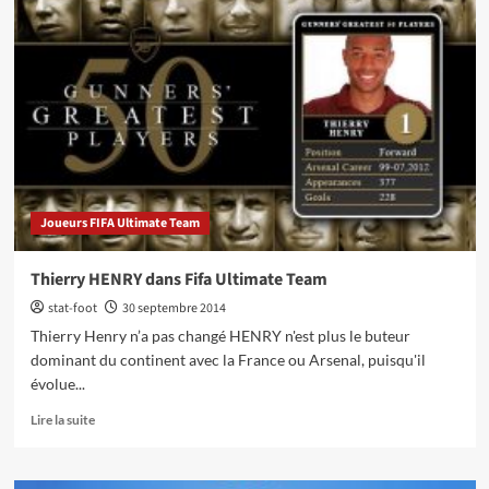
FUT
15
:
Barcelone
–
Porto
Alegre
Joueurs FIFA Ultimate Team
Thierry HENRY dans Fifa Ultimate Team
stat-foot
30 septembre 2014
Thierry Henry n’a pas changé HENRY n'est plus le buteur
dominant du continent avec la France ou Arsenal, puisqu'il
évolue...
En
Lire la suite
savoir
plus
sur