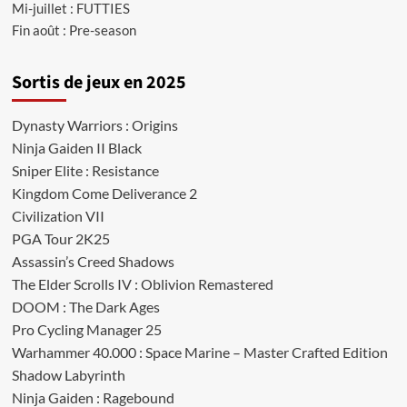
Mi-juillet : FUTTIES
Fin août : Pre-season
Sortis de jeux en 2025
Dynasty Warriors : Origins
Ninja Gaiden II Black
Sniper Elite : Resistance
Kingdom Come Deliverance 2
Civilization VII
PGA Tour 2K25
Assassin’s Creed Shadows
The Elder Scrolls IV : Oblivion Remastered
DOOM : The Dark Ages
Pro Cycling Manager 25
Warhammer 40.000 : Space Marine – Master Crafted Edition
Shadow Labyrinth
Ninja Gaiden : Ragebound