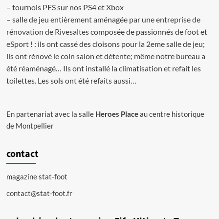
– tournois PES sur nos PS4 et Xbox
– salle de jeu entièrement aménagée par une
entreprise de
rénovation de Rivesaltes
composée de passionnés de foot et
eSport ! : ils ont cassé des cloisons pour la 2eme salle de jeu;
ils ont rénové le coin salon et détente; même notre bureau a
été réaménagé… Ils ont installé la climatisation et refait les
toilettes. Les sols ont été refaits aussi…
En partenariat avec la salle
Heroes Place
au centre historique
de Montpellier
contact
magazine stat-foot
contact@stat-foot.fr