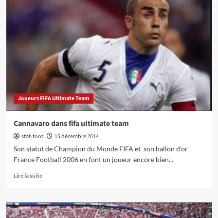
Madrid
dans
le
tournoi
FUT
14
Joueurs FIFA Ultimate Team
Cannavaro dans fifa ultimate team
stat-foot
15 décembre 2014
Son statut de Champion du Monde FIFA et son ballon d'or
France Football 2006 en font un joueur encore bien...
En
Lire la suite
savoir
plus
sur
Cannavaro