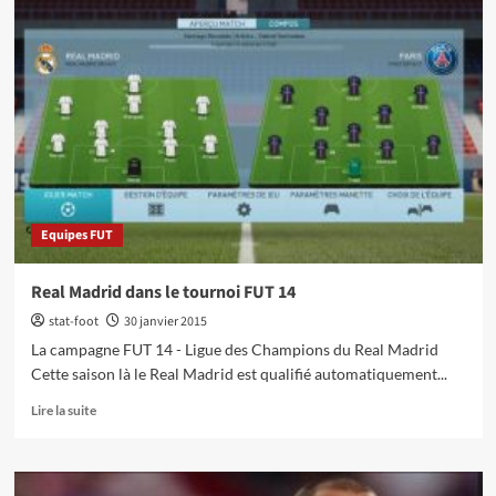
Didier
Drogba
fifa
ultimate
Team
Equipes FUT
Real Madrid dans le tournoi FUT 14
stat-foot
30 janvier 2015
La campagne FUT 14 - Ligue des Champions du Real Madrid
Cette saison là le Real Madrid est qualifié automatiquement...
En
Lire la suite
savoir
plus
sur
Real