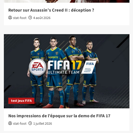
Retour sur Assassin’s Creed II : déception ?
stat-foot
4 août 2026
test jeux FIFA
Nos impressions de l’époque sur la demo de FIFA 17
stat-foot
1 juillet 2026