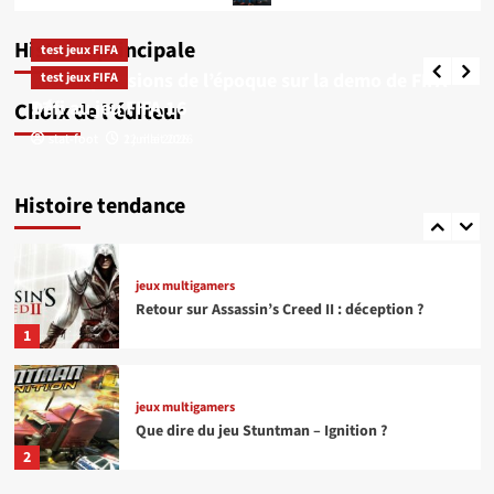
jeux multigamers
Retour sur Assassin’s Creed II : déception ?
jeux multigamers
Histoire principale
test jeux FIFA
stat-foot
4 août 2026
Borderlanders : un jeu à tester
Nos impressions de l’époque sur la demo de FIFA
test jeux FIFA
4
17
Défi au jeu FIFA 16
Choix de l’éditeur
stat-foot
stat-foot
1 juillet 2026
22 mai 2026
jeux multigamers
Avis sur le jeu Borderlands
Histoire tendance
5
jeux multigamers
Retour sur Assassin’s Creed II : déception ?
1
jeux multigamers
Que dire du jeu Stuntman – Ignition ?
2