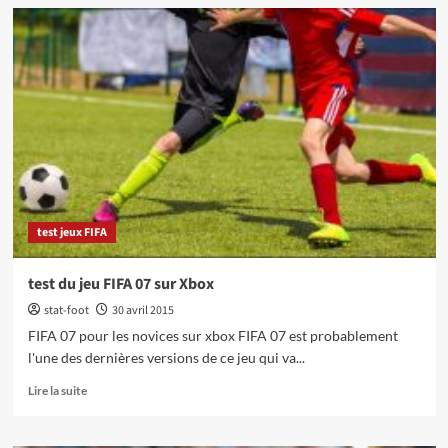
sur
jeux multigamers
Carlos
Que dire du jeu Stuntman – Ignition ?
Tevez
dans
2
Fifa
Ultimate
Team
jeux multigamers
Avis sur le jeu : Far Cry Instincts Predator
3
test jeux FIFA
jeux multigamers
Borderlanders : un jeu à tester
test du jeu FIFA 07 sur Xbox
4
stat-foot
30 avril 2015
FIFA 07 pour les novices sur xbox FIFA 07 est probablement
jeux multigamers
l'une des dernières versions de ce jeu qui va...
Avis sur le jeu Borderlands
En
Lire la suite
5
savoir
plus
sur